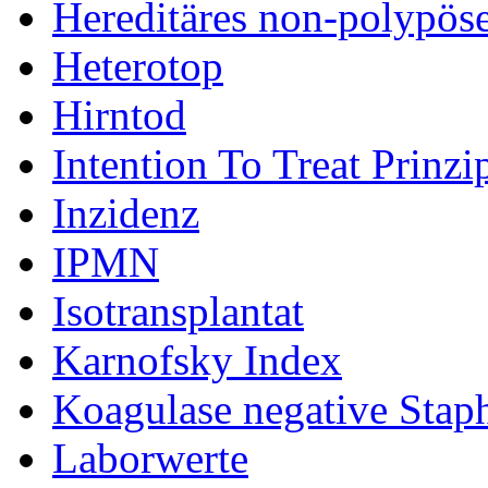
Hereditäres non-polypös
Heterotop
Hirntod
Intention To Treat Prinzi
Inzidenz
IPMN
Isotransplantat
Karnofsky Index
Koagulase negative Sta
Laborwerte