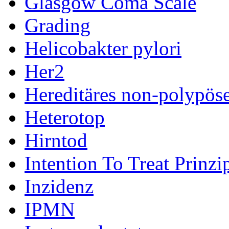
Glasgow Coma Scale
Grading
Helicobakter pylori
Her2
Hereditäres non-polypös
Heterotop
Hirntod
Intention To Treat Prinzi
Inzidenz
IPMN