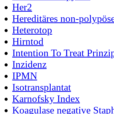
Her2
Hereditäres non-polypös
Heterotop
Hirntod
Intention To Treat Prinzi
Inzidenz
IPMN
Isotransplantat
Karnofsky Index
Koagulase negative Sta