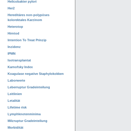
Helicobakter pylori
Her2
Hereditäres non-polypöses
kolorektales Karzinom
Heterotop
Hirntod
Intention To Treat Prinzip
Inzidenz
IPMN
Isotransplantat
Karnofsky Index
Koagulase negative Staphylokokken
Laborwerte
Leberruptur Gradeinteilung
Leitlinien
Letalität
Lifetime risk
Lymphknotenminima
Milzruptur Gradeinteilung
Morbidität