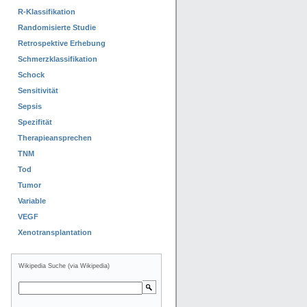
R-Klassifikation
Randomisierte Studie
Retrospektive Erhebung
Schmerzklassifikation
Schock
Sensitivität
Sepsis
Spezifität
Therapieansprechen
TNM
Tod
Tumor
Variable
VEGF
Xenotransplantation
Wikipedia Suche (via Wikipedia)