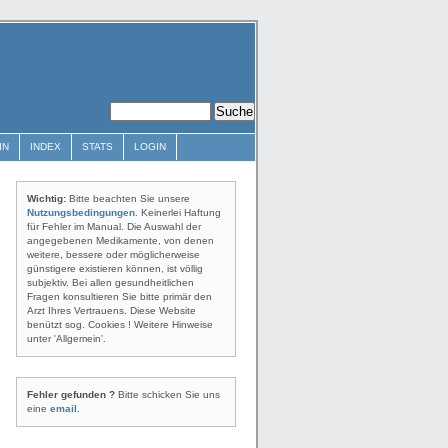
IN
INDEX
STATS
LOGIN
Wichtig:
Bitte beachten Sie unsere
Nutzungsbedingungen
. Keinerlei Haftung
für Fehler im Manual. Die Auswahl der
angegebenen Medikamente, von denen
weitere, bessere oder möglicherweise
günstigere existieren können, ist völlig
subjektiv. Bei allen gesundheitlichen
Fragen konsultieren Sie bitte primär den
Arzt Ihres Vertrauens. Diese Website
benützt sog. Cookies ! Weitere Hinweise
unter 'Allgemein'.
Fehler gefunden ?
Bitte schicken Sie uns
eine
email
.