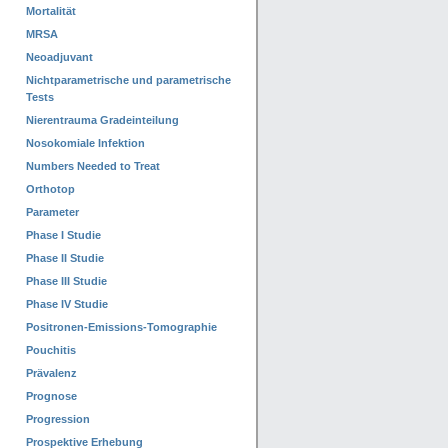
Mortalität
MRSA
Neoadjuvant
Nichtparametrische und parametrische
Tests
Nierentrauma Gradeinteilung
Nosokomiale Infektion
Numbers Needed to Treat
Orthotop
Parameter
Phase I Studie
Phase II Studie
Phase III Studie
Phase IV Studie
Positronen-Emissions-Tomographie
Pouchitis
Prävalenz
Prognose
Progression
Prospektive Erhebung