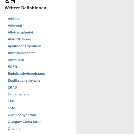
Weitere Definitionen:
Additiv
Adjuvant
Allotransplantat
APACHE Score
Apallisches Syndrom
Autotransplantat
Borreliose
EGFR
Endobrachyösophagus
Eradikationstherapie
ERAS
Evidenzgrade
FAP
FSME
Gardner Syndrom
Glasgow Coma Scale
Grading