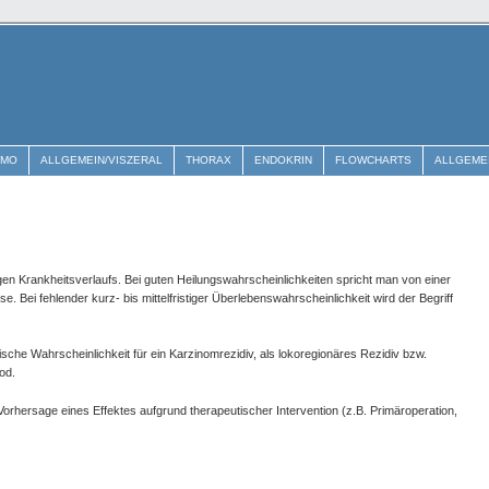
EMO
ALLGEMEIN/VISZERAL
THORAX
ENDOKRIN
FLOWCHARTS
ALLGEME
gen Krankheitsverlaufs. Bei guten Heilungswahrscheinlichkeiten spricht man von einer
e. Bei fehlender kurz- bis mittelfristiger Überlebenswahrscheinlichkeit wird der Begriff
ische Wahrscheinlichkeit für ein Karzinomrezidiv, als lokoregionäres Rezidiv bzw.
od.
 Vorhersage eines Effektes aufgrund therapeutischer Intervention (z.B. Primäroperation,