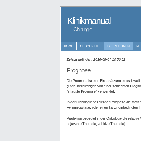
Klinikmanual
Chirurgie
HOME
GESCHICHTE
DEFINITIONEN
M
Zuletzt geändert: 2016-08-07 10:56:52
Prognose
Die Prognose ist eine Einschätzung eines jeweili
guten, bei niedrigen von einer schlechten Prognos
"infauste Prognose" verwendet.
In der Onkologie bezeichnet Prognose die statist
Fernmetastase, oder einen karzinombedingten T
Prädiktion bedeutet in der Onkologie die relative
adjuvante Therapie, additive Therapie).