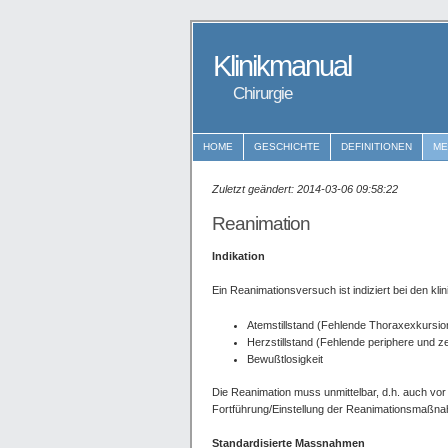
Klinikmanual
Chirurgie
HOME
GESCHICHTE
DEFINITIONEN
M
Zuletzt geändert: 2014-03-06 09:58:22
Reanimation
Indikation
Ein Reanimationsversuch ist indiziert bei den kl
Atemstillstand (Fehlende Thoraxexkursi
Herzstillstand (Fehlende periphere und ze
Bewußtlosigkeit
Die Reanimation muss unmittelbar, d.h. auch vor
Fortführung/Einstellung der Reanimationsmaßna
Standardisierte Massnahmen