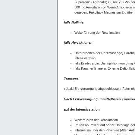
Suprarenin (Adrenalin) i.v. alle 2-3 Minu
300 mg Amiodaron i.v. Wenn Amiodaron nic
gegeben. Fakultativ Magnesium 2 g über 1
falls Nullinie:
Weiterführung der Reanimation
falls Herzaktionen
Unterbrechen der Herzmassage, Carotispul
Intensivstation
falls Bradycardie: Die Injektion von 3 mg
falls Kammerflimmern: Externe Defibrillati
Transport
sobald Erstversorgung abgeschlossen. Fahrt nic
Nach Erstversorgung unmittelbaren Transport
auf der Intensivstation
Weiterführen der Reanimation.
Prüfen ob Patient auf harter Unterlage ge
Information über den Patienten (Alter, A