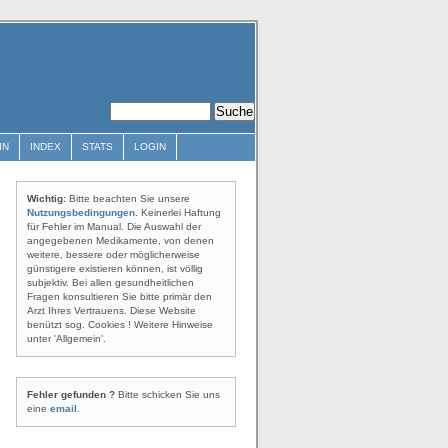
IN
INDEX
STATS
LOGIN
Wichtig:
Bitte beachten Sie unsere
Nutzungsbedingungen
. Keinerlei Haftung
für Fehler im Manual. Die Auswahl der
angegebenen Medikamente, von denen
weitere, bessere oder möglicherweise
günstigere existieren können, ist völlig
subjektiv. Bei allen gesundheitlichen
Fragen konsultieren Sie bitte primär den
Arzt Ihres Vertrauens. Diese Website
benützt sog. Cookies ! Weitere Hinweise
unter 'Allgemein'.
Fehler gefunden ?
Bitte schicken Sie uns
eine
email
.