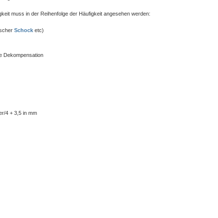
igkeit muss in der Reihenfolge der Häufigkeit angesehen werden:
ischer
Schock
etc)
ale Dekompensation
er/4 + 3,5 in mm