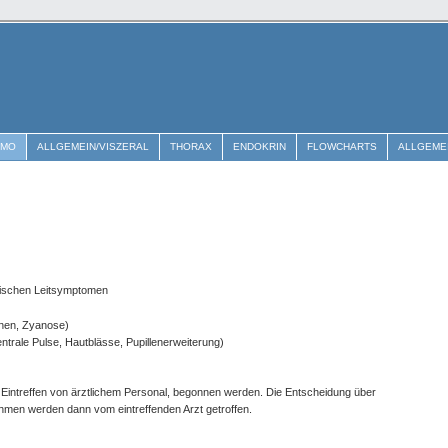
EMO
ALLGEMEIN/VISZERAL
THORAX
ENDOKRIN
FLOWCHARTS
ALLGEME
inischen Leitsymptomen
onen, Zyanose)
ntrale Pulse, Hautblässe, Pupillenerweiterung)
 Eintreffen von ärztlichem Personal, begonnen werden. Die Entscheidung über
hmen werden dann vom eintreffenden Arzt getroffen.