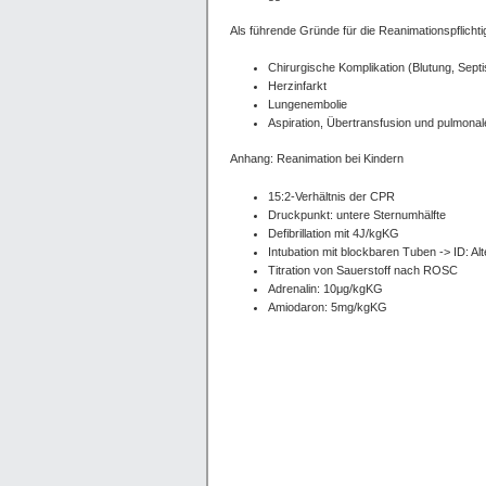
Als führende Gründe für die Reanimationspflicht
Chirurgische Komplikation (Blutung, Sept
Herzinfarkt
Lungenembolie
Aspiration, Übertransfusion und pulmon
Anhang: Reanimation bei Kindern
15:2-Verhältnis der CPR
Druckpunkt: untere Sternumhälfte
Defibrillation mit 4J/kgKG
Intubation mit blockbaren Tuben -> ID: Alt
Titration von Sauerstoff nach ROSC
Adrenalin: 10μg/kgKG
Amiodaron: 5mg/kgKG