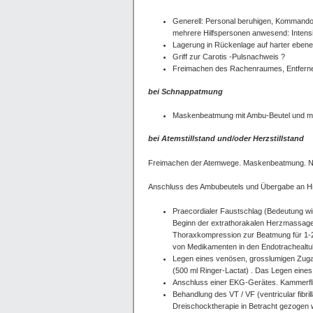
Generell: Personal beruhigen, Kommando ü
mehrere Hilfspersonen anwesend: Intensiv
Lagerung in Rückenlage auf harter ebene
Griff zur Carotis -Pulsnachweis ?
Freimachen des Rachenraumes, Entfern
bei Schnappatmung
Maskenbeatmung mit Ambu-Beutel und mö
bei Atemstillstand und/oder Herzstillstand
Freimachen der Atemwege. Maskenbeatmung. Nur
Anschluss des Ambubeutels und Übergabe an Hi
Praecordialer Faustschlag (Bedeutung wi
Beginn der extrathorakalen Herzmassage
Thoraxkompression zur Beatmung für 1-2 
von Medikamenten in den Endotrachealtubus
Legen eines venösen, grosslumigen Zugang
(500 ml Ringer-Lactat) . Das Legen eine
Anschluss einer EKG-Gerätes. Kammerf
Behandlung des VT / VF (ventricular fibril
Dreischocktherapie in Betracht gezogen 