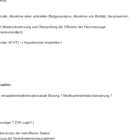
koll)
emoralis. Abnahme einer arteriellen Blutgasanalyse, Abnahme von Blutbild, Serumwerten,
ellen Blutdruckmessung und Überprüfung der Effizienz der Herzmassage
menkontrolliert)
A oder VF/VT) -> Hypothermie empfohlen !
nsation
e intraabdominelle/intrathorakale Blutung ? Medikamentenfalschdosierung ?
ubuslage ? ZVK-Lage? )
erarztes der betroffenen Station
ührung der Reanimationsmassnahmen