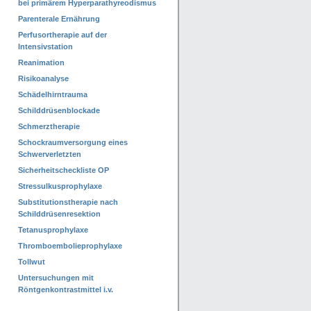
bei primärem Hyperparathyreodismus
Parenterale Ernährung
Perfusortherapie auf der
Intensivstation
Reanimation
Risikoanalyse
Schädelhirntrauma
Schilddrüsenblockade
Schmerztherapie
Schockraumversorgung eines
Schwerverletzten
Sicherheitscheckliste OP
Stressulkusprophylaxe
Substitutionstherapie nach
Schilddrüsenresektion
Tetanusprophylaxe
Thromboembolieprophylaxe
Tollwut
Untersuchungen mit
Röntgenkontrastmittel i.v.