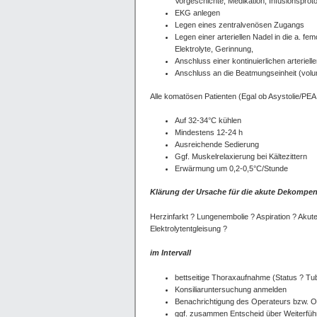
Vorgeschichte, Medikation, Infusionsproto
EKG anlegen
Legen eines zentralvenösen Zugangs
Legen einer arteriellen Nadel in die a. f
Elektrolyte, Gerinnung,
Anschluss einer kontinuierlichen arteri
Anschluss an die Beatmungseinheit (volu
Alle komatösen Patienten (Egal ob Asystolie/PE
Auf 32-34°C kühlen
Mindestens 12-24 h
Ausreichende Sedierung
Ggf. Muskelrelaxierung bei Kältezittern
Erwärmung um 0,2-0,5°C/Stunde
Klärung der Ursache für die akute Dekompe
Herzinfarkt ? Lungenembolie ? Aspiration ? Akut
Elektrolytentgleisung ?
im Intervall
bettseitige Thoraxaufnahme (Status ? T
Konsiliaruntersuchung anmelden
Benachrichtigung des Operateurs bzw. Ob
ggf. zusammen Entscheid über Weiterf