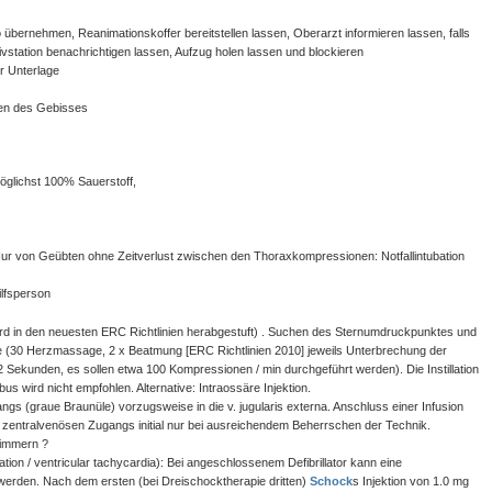
bernehmen, Reanimationskoffer bereitstellen lassen, Oberarzt informieren lassen, falls
station benachrichtigen lassen, Aufzug holen lassen und blockieren
r Unterlage
en des Gebisses
glichst 100% Sauerstoff,
 von Geübten ohne Zeitverlust zwischen den Thoraxkompressionen: Notfallintubation
lfsperson
rd in den neuesten ERC Richtlinien herabgestuft) . Suchen des Sternumdruckpunktes und
 (30 Herzmassage, 2 x Beatmung [ERC Richtlinien 2010] jeweils Unterbrechung der
Sekunden, es sollen etwa 100 Kompressionen / min durchgeführt werden). Die Instillation
 wird nicht empfohlen. Alternative: Intraossäre Injektion.
s (graue Braunüle) vorzugsweise in die v. jugularis externa. Anschluss einer Infusion
s zentralvenösen Zugangs initial nur bei ausreichendem Beherrschen der Technik.
limmern ?
lation / ventricular tachycardia): Bei angeschlossenem Defibrillator kann eine
werden. Nach dem ersten (bei Dreischocktherapie dritten)
Schock
s Injektion von 1.0 mg