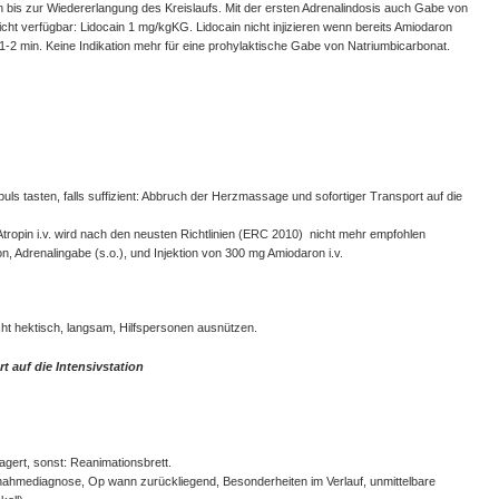
ten bis zur Wiedererlangung des Kreislaufs. Mit der ersten Adrenalindosis auch Gabe von
ht verfügbar: Lidocain 1 mg/kgKG. Lidocain nicht injizieren wenn bereits Amiodaron
-2 min. Keine Indikation mehr für eine prohylaktische Gabe von Natriumbicarbonat.
s tasten, falls suffizient: Abbruch der Herzmassage und sofortiger Transport auf die
 Atropin i.v. wird nach den neusten Richtlinien (ERC 2010) nicht mehr empfohlen
on, Adrenalingabe (s.o.), und Injektion von 300 mg Amiodaron i.v.
ht hektisch, langsam, Hilfspersonen ausnützen.
 auf die Intensivstation
lagert, sonst: Reanimationsbrett.
ufnahmediagnose, Op wann zurückliegend, Besonderheiten im Verlauf, unmittelbare